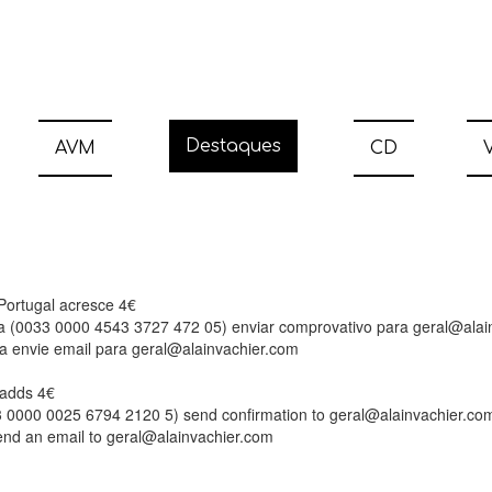
Destaques
AVM
CD
V
 Portugal acresce 4€
ia (0033 0000 4543 3727 472 05) enviar comprovativo para geral@alai
a envie email para geral@alainvachier.com
l adds 4€
33 0000 0025 6794 2120 5) send confirmation to geral@alainvachier.co
send an email to geral@alainvachier.com