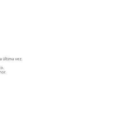
a última vez.
co.
hor.