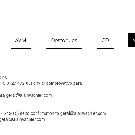
V
AVM
Destaques
CD
e 4€
543 3727 472 05) enviar comprovativo para
ara geral@alainvachier.com
94 2120 5) send confirmation to geral@alainvachier.com
o geral@alainvachier.com