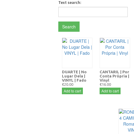
Text search:
Search
DUARTE | No
CANTARIL | Por
Lugar Dela |
Conta Própria |
VINYL | Fado
Vinyl
€20.00
€16.00
Add to cart
Add to cart