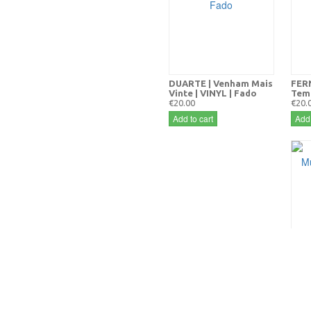
DUARTE | Venham Mais
FER
Vinte | VINYL | Fado
Temp
€20.00
€20.
Add to cart
Add 
CÉLI
Amor
€10.
Add 