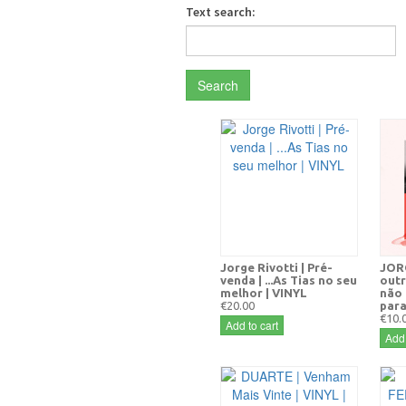
Text search:
Search
Jorge Rivotti | Pré-
JORG
venda | ...As Tias no seu
outr
melhor | VINYL
não 
€20.00
para
€10.
Add to cart
Add 