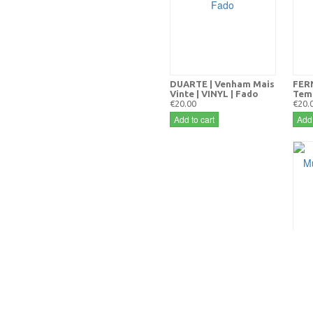
DUARTE | Venham Mais
FER
Vinte | VINYL | Fado
Temp
€20.00
€20.
Add to cart
Add 
CÉLI
Amor
€10.
Add 