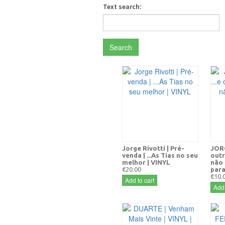
Text search:
Search
Jorge Rivotti | Pré-
JORG
venda | ...As Tias no seu
outr
melhor | VINYL
não 
€20.00
para
€10.
Add to cart
Add 