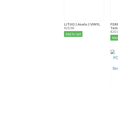
LITUO | Anelo | VINYL
FER
€20.00
Temp
€20.
Add to cart
Add 
ANT
Cant
Sing
Limi
€15.
Add 