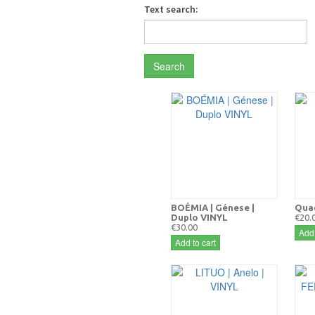
Text search:
Search
BOÉMIA | Génese |
Quad
Duplo VINYL
€20.
€30.00
Add 
Add to cart