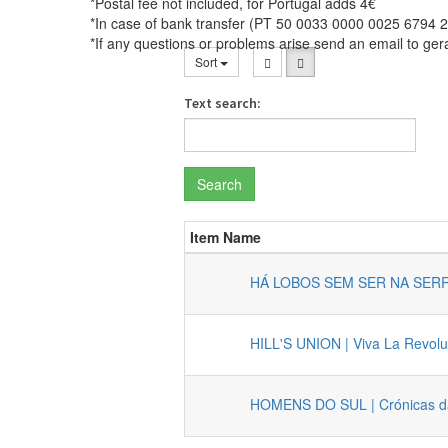
*Postal fee not included, for Portugal adds 4€
*In case of bank transfer (PT 50 0033 0000 0025 6794 2
*If any questions or problems arise send an email to ge
Sort
Text search:
Search
Item Name
HÁ LOBOS SEM SER NA SERRA |
HILL'S UNION | Viva La Revolu
HOMENS DO SUL | Crónicas da 