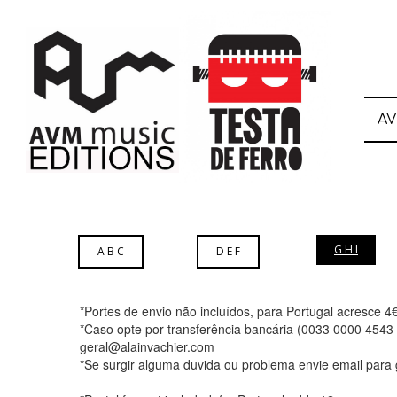
A
G H I
A B C
D E F
*Portes de envio não incluídos, para Portugal acresce 4
*Caso opte por transferência bancária (0033 0000 4543
geral@alainvachier.com
*Se surgir alguma duvida ou problema envie email para