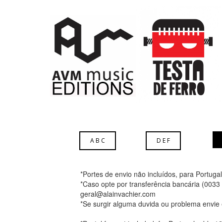
A B C
D E F
*Portes de envio não incluídos, para Portuga
*Caso opte por transferência bancária (003
geral@alainvachier.com
*Se surgir alguma duvida ou problema envie