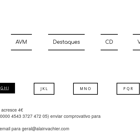
AVM
Destaques
CD
V
G H I
J K L
M N O
P Q R
l acresce 4€
3 0000 4543 3727 472 05) enviar comprovativo para
 email para geral@alainvachier.com