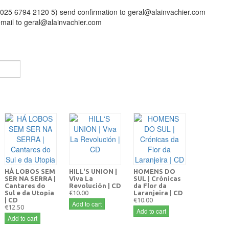
0025 6794 2120 5) send confirmation to geral@alainvachier.com
email to geral@alainvachier.com
HÁ LOBOS SEM
HILL'S UNION |
HOMENS DO
SER NA SERRA |
Viva La
SUL | Crónicas
Cantares do
Revolución | CD
da Flor da
Sul e da Utopia
€10.00
Laranjeira | CD
| CD
€10.00
Add to cart
€12.50
Add to cart
Add to cart