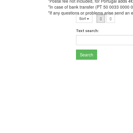
*Postal fee not included, for Portugal adds 4€
*In case of bank transfer (PT 50 0033 0000 
*If any questions or problems arise send an 
Sort
Text search:
Search