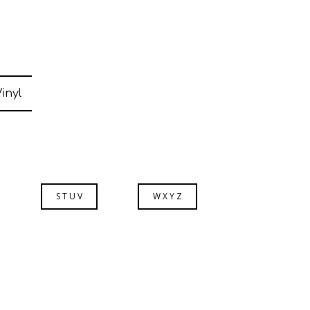
inyl
S T U V
W X Y Z